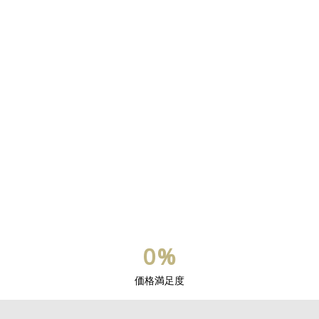
内
容
を
ス
キ
ッ
プ
0
%
価格満足度